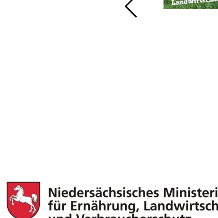
gemeinsame Online-
Winterversammlung
der
Landvolkkreisverbände
…