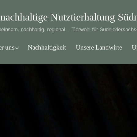
nachhaltige Nutztierhaltung Süd
einsam. nachhaltig. regional. - Tierwohl für Südniedersach
r uns
Nachhaltigkeit
Unsere Landwirte
U