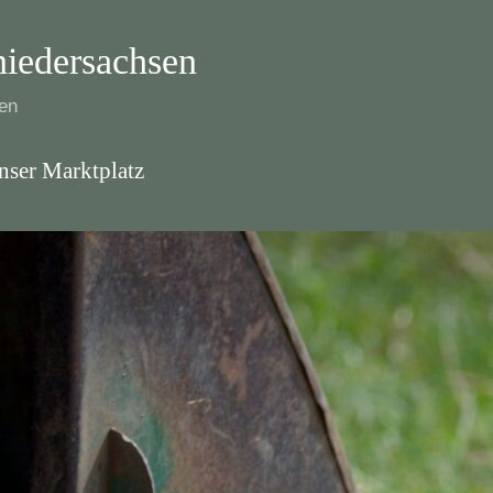
niedersachsen
sen
nser Marktplatz