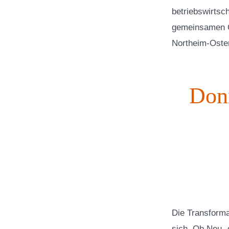
betriebswirtsc
gemeinsamen O
Northeim-Oste
Donn
Die Transforma
sich. Ob Neu- 