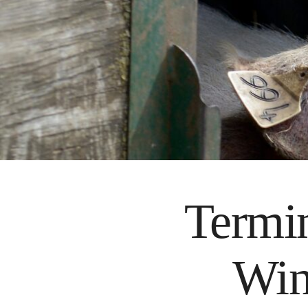
Termi
Win