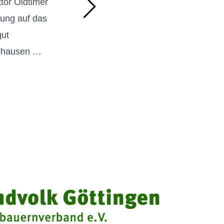
ktor Oldtimer
verschiedene
lung auf das
Formen haben. S
gut
beispielsweise
tshausen …
auch die …