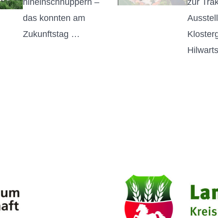
hineinschnuppern –
zur Tra
das konnten am
Ausstel
Zukunftstag …
Kloster
Hilwar