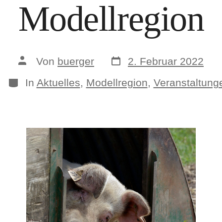
Modellregion
Veröffentlichungsdatum
Beitragsautor
Von
buerger
2. Februar 2022
Kategorien
In
Aktuelles
,
Modellregion
,
Veranstaltung