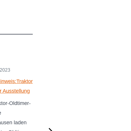
9. Februar 2023
 2023
Terminhinweis:
inweis:Traktor
Kuhgebundene
r Ausstellung
Kälberaufzucht
ktor-Oldtimer-
Eine nachhaltiger
e
Nutztierhaltung
ausen laden
kann viele