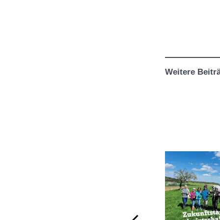
Weitere Beitr
6. Februar 2023
Terminerinnerung:
Neubauen, Umbauen,
Aufgeben?
Am morgigen
Dienstag, den
07.02.2023, findet
unsere zweite