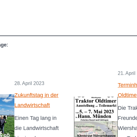
äge:
21. April
28. April 2023
Terminh
Zukunftstag in der
Oldtime
Landwirtschaft
Die Tra
Einen Tag lang in
Freund
die Landwirtschaft
Wiersh