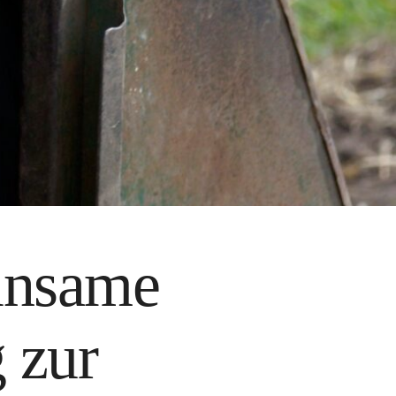
insame
 zur